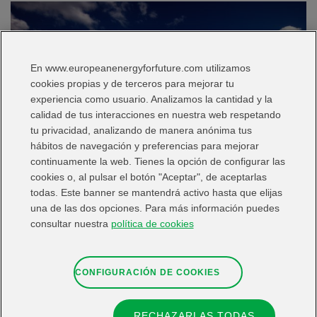
En www.europeanenergyforfuture.com utilizamos
cookies propias y de terceros para mejorar tu
experiencia como usuario. Analizamos la cantidad y la
calidad de tus interacciones en nuestra web respetando
tu privacidad, analizando de manera anónima tus
hábitos de navegación y preferencias para mejorar
continuamente la web. Tienes la opción de configurar las
cookies o, al pulsar el botón "Aceptar", de aceptarlas
ENERGY FOR FUTURE PRESENTATION EVENT Next Tuesday,
todas. Este banner se mantendrá activo hasta que elijas
June 29th at 5:00 pm (Spain Time Zone) will take place the
una de las dos opciones. Para más información puedes
presentation of the Energy For Future (E4F) program via
consultar nuestra
política de cookies
streaming. The target audience of this event are mainly
postdoctoral researchers, research organisations, universities
and companies with interests in the clean and sustainable
CONFIGURACIÓN DE COOKIES
energy sector. The speakers …
Read more
RECHAZARLAS TODAS